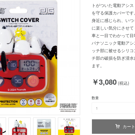
トがついた電動アシス
を守る保護カバーです。
身近に感じられ、いつ
に楽しい気分にさせて
車と一目でわかって目
パナソニック電動アシ
ッチ部に被せるシリコ
チ部の破損を防ぎ浸水
ます。
￥3,080
(税込)
数量
1
カー