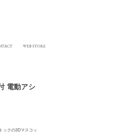
NTACT
WEB STORE
ト付 電動アシ
トックの3Dマスコッ