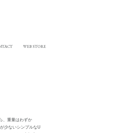
NTACT
WEB STORE
ら、重量はわずか
荷が少ないシンプルなU