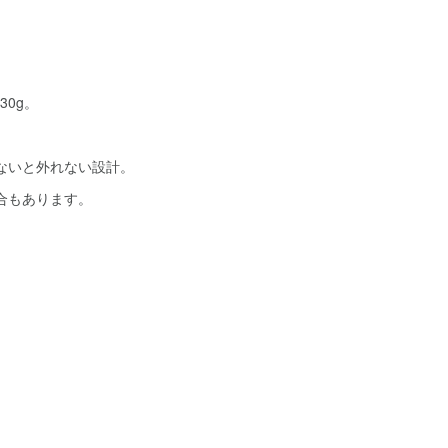
30g。
ないと外れない設計。
合もあります。