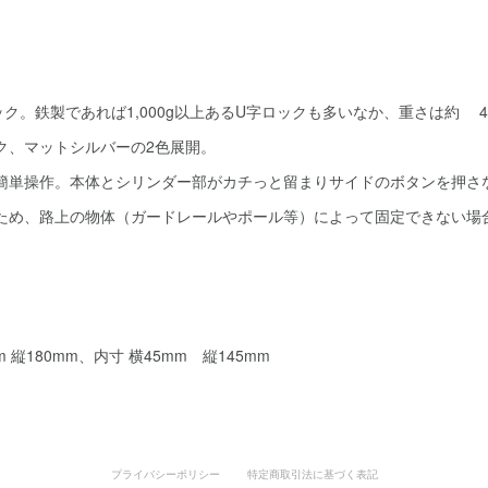
ック。鉄製であれば1,000g以上あるU字ロックも多いなか、重さは約 4
ク、マットシルバーの2色展開。
の簡単操作。本体とシリンダー部がカチっと留まりサイドのボタンを押さ
のため、路上の物体（ガードレールやポール等）によって固定できない場
 縦180mm、内寸 横45mm 縦145mm
プライバシーポリシー
特定商取引法に基づく表記