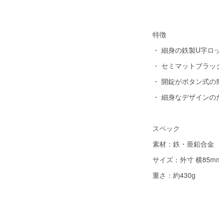
特徴
・ 細身の鉄製U字ロ
・ セミマットブラッ
・ 開錠がボタン式
・ 細身なデザイン
スペック
素材：鉄・亜鉛合金
サイズ：外寸 横85mm
重さ：約430g