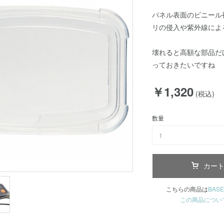
パネル表面のビニール
リの侵入や紫外線によ
壊れると高額な部品だ
っておきたいですね
￥1,320
(税込)
数量
1
カー
こちらの商品は
BASE
この商品につい