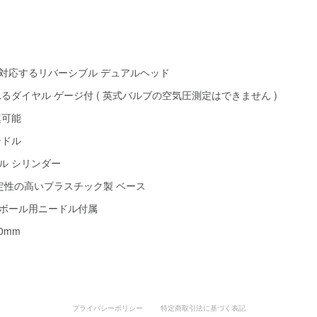
対応するリバーシブル デュアルヘッド
で測れるダイヤル ゲージ付 ( 英式バルブの空気圧測定はできません )
填可能
ンドル
ール シリンダー
定性の高いプラスチック製 ベース
／ボール用ニードル付属
70mm
プライバシーポリシー
特定商取引法に基づく表記