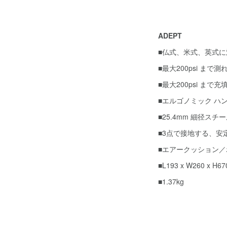
ADEPT
■仏式、米式、英式に
■最大200psi ま
■最大200psi まで充
■エルゴノミック ハ
■25.4mm 細径スチ
■3点で接地する、安
■エアークッション
■L193 x W260 x H6
■1.37kg