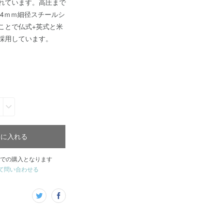
れています。高圧まで
.4ｍｍ細径スチールシ
ことで仏式+英式と米
採用しています。
トに入れる
での購入となります
て問い合わせる