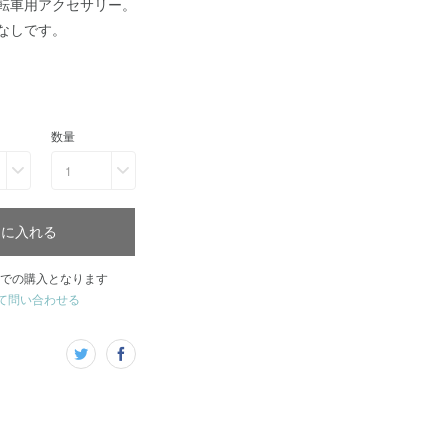
転車用アクセサリー。
なしです。
数量
1
トに入れる
での購入となります
て問い合わせる