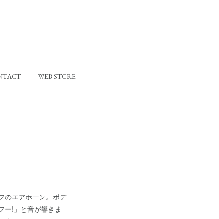
NTACT
WEB STORE
フのエアホーン。ボデ
フー!」と音が響きま