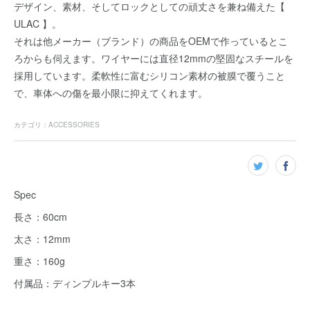
デザイン、素材、そしてロックとしての頑丈さを兼ね備えた【
ULAC 】。
それは他メーカー（ブランド）の商品をOEMで作っているとこ
ろからも伺えます。ワイヤーには直径12mmの堅固なスチールを
採用しています。柔軟性に富むシリコン素材の被膜で覆うこと
で、車体への傷を最小限に抑えてくれます。
カテゴリ
：
ACCESSORIES
Spec
長さ：60cm
太さ：12mm
重さ：160g
付属品：ディンプルキー3本