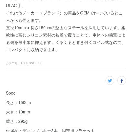
ULAC 】。
それは他メーカー（ブランド）の商品をOEMで作っているとこ
ろからも伺えます。
直径10mm x 長さ150cmの堅固なスチールを採用しています。柔
軟性に富むシリコン素材の被膜で覆うことで、車体への衝撃によ
る傷を最小限に抑えます。くるくると巻き付くコイル式なので、
コンパクトに収納できます。
カテゴリ
：
ACCESSORIES
Spec
長さ：150cm
太さ：10mm
重さ：295g
付属品：ディンプルキー3本 固定用ブラケット