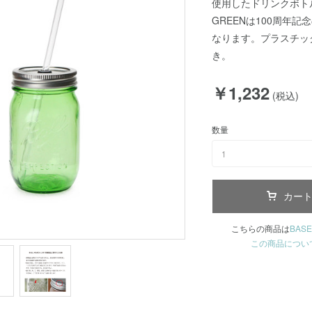
使用したドリンクボト
GREENは100周年
なります。プラスチッ
き。
￥1,232
(税込)
数量
1
カー
こちらの商品は
BASE
この商品につい