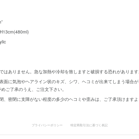
n”
13cm(480ml)
lic
スではありません。急な加熱や冷却を致しますと破損する恐れがあります
ス表面に気泡やヘアライン状のキズ、シワ、ヘコミが出来てしまう場合が
予めご了承のうえ、ご注文下さい。
開閉、密閉に支障がない程度の多少のヘコミや歪みは、ご了承頂けますよ
プライバシーポリシー
特定商取引法に基づく表記