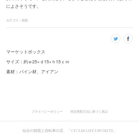
によさそうです。
カテゴリ
：
雑貨
マーケットボックス
サイズ：約ｗ25×ｄ15×ｈ15ｃｍ
素材：パイン材、アイアン
プライバシーポリシー
特定商取引法に基づく表記
仙台の雑貨と自転車の店、「CYCLE&LIFE FAVORITE」