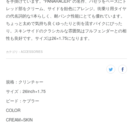
を手掛けています。"PANARACER" の名作、パセラをベースにト
レッド部をクリーム、サイドを飴色にアレンジ。街乗り用タイヤ
の代名詞的な1本らしく、耐パンク性能にとても優れています。
ちょっと太めで気持ち良くゆったりと街を流すバイクにぴった
り。スキンサイドのクラシカルな雰囲気はフルフェンダーとの相
性も良好です。サイズは26×1.75になります。
カテゴリ
：
ACCESSORIES
規格：クリンチャー
サイズ：26inch×1.75
ビード：ケブラー
COLOR
CREAM×SKIN