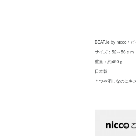
BEAT.le by nic
サイズ：52～56ｃｍ
重量：約450ｇ
日本製
＊つや消しなのにキ