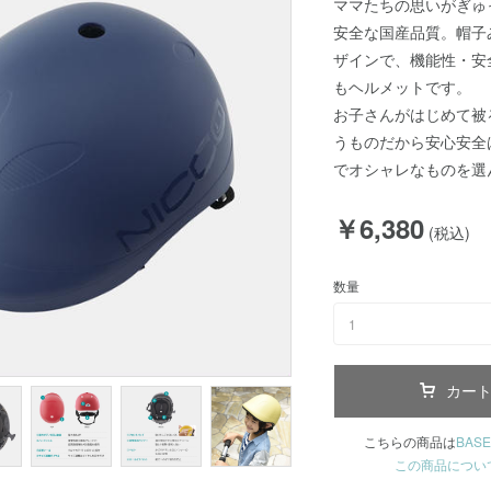
ママたちの思いがぎゅ
安全な国産品質。帽子
ザインで、機能性・安
もヘルメットです。
お子さんがはじめて被
うものだから安心安全
でオシャレなものを選
￥6,380
(税込)
数量
1
カー
こちらの商品は
BASE
この商品につい