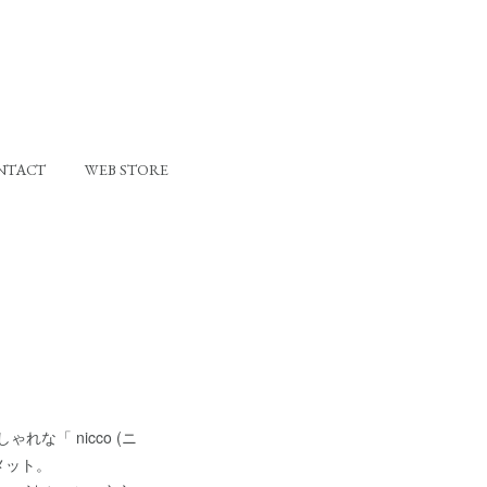
NTACT
WEB STORE
れな「 nicco (ニ
メット。