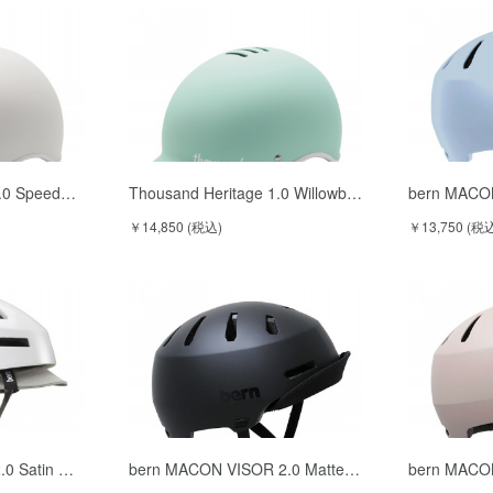
1.0 Speed…
Thousand Heritage 1.0 Willowb…
bern MACO
￥14,850 (税込)
￥13,750 (税
0 Satin …
bern MACON VISOR 2.0 Matte…
bern MACO