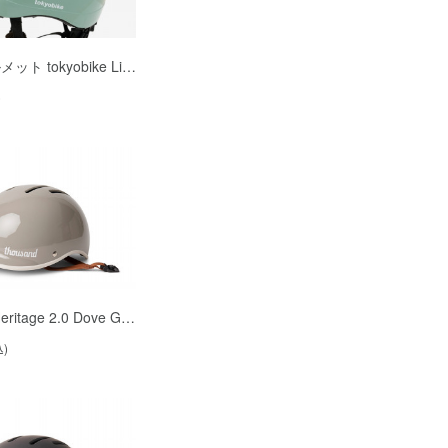
ト tokyobike Li…
)
eritage 2.0 Dove G…
込)