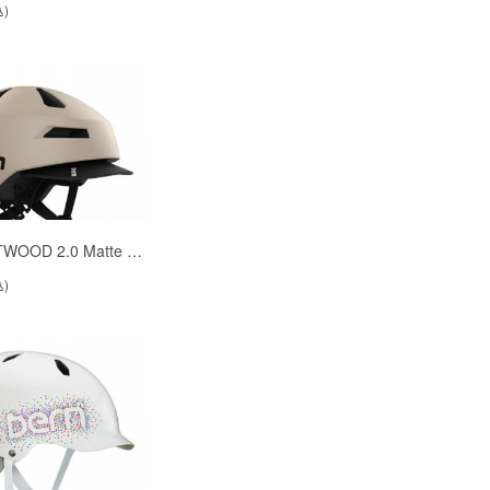
込)
TWOOD 2.0 Matte …
込)