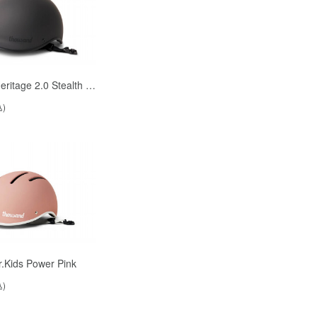
ritage 2.0 Stealth …
込)
.Kids Power Pink
込)